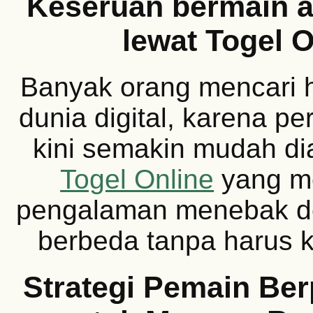
Keseruan bermain a
lewat Togel O
Banyak orang mencari h
dunia digital, karena p
kini semakin mudah di
Togel Online
yang m
pengalaman menebak d
berbeda tanpa harus k
Strategi Pemain Be