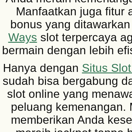
Manfaatkan juga fitur 
bonus yang ditawarkan
Ways
slot terpercaya a
bermain dengan lebih efis
Hanya dengan
Situs Slo
sudah bisa bergabung d
slot online yang menaw
peluang kemenangan. Mo
memberikan Anda kese