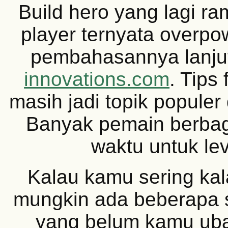
Build hero yang lagi ra
player ternyata overpo
pembahasannya lanju
innovations.com
. Tips
masih jadi topik populer
Banyak pemain berbag
waktu untuk lev
Kalau kamu sering kal
mungkin ada beberapa s
yang belum kamu ub