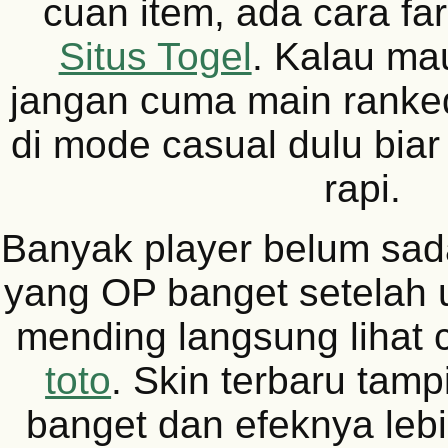
cuan item, ada cara fa
Situs Togel
. Kalau ma
jangan cuma main ranked
di mode casual dulu bia
rapi.
Banyak player belum sada
yang OP banget setelah 
mending langsung lihat 
toto
. Skin terbaru tam
banget dan efeknya leb