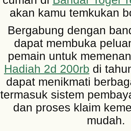
akan kamu temkukan b
Bergabung dengan band
dapat membuka peluan
pemain untuk memena
Hadiah 2d 200rb
di tahu
dapat menikmati berbag
termasuk sistem pembay
dan proses klaim kem
mudah.