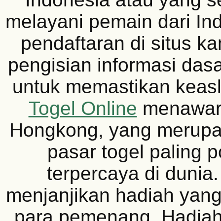
melayani pemain dari In
pendaftaran di situs k
pengisian informasi dasa
untuk memastikan keas
Togel Online
menawar
Hongkong, yang merupa
pasar togel paling 
terpercaya di dunia.
menjanjikan hadiah yang 
para pemenang. Hadiah 