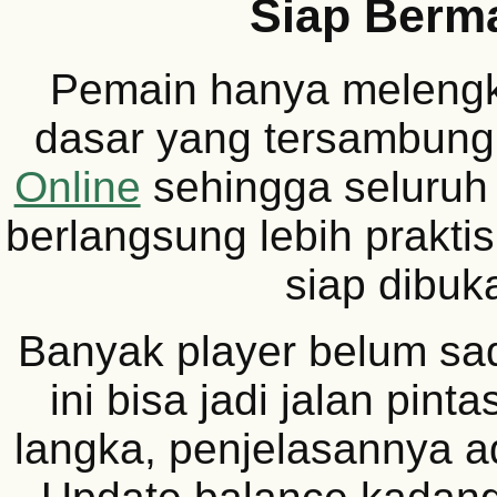
Siap Berm
Pemain hanya melengk
dasar yang tersambun
Online
sehingga seluruh 
berlangsung lebih prakti
siap dibuk
Banyak player belum sad
ini bisa jadi jalan pint
langka, penjelasannya a