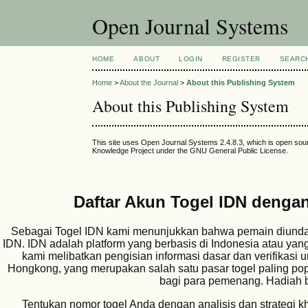
Open Journal Systems
HOME
ABOUT
LOGIN
REGISTER
SEARC
Home
>
About the Journal
>
About this Publishing System
About this Publishing System
This site uses Open Journal Systems 2.4.8.3, which is open sour
Knowledge Project under the GNU General Public License.
Daftar Akun Togel IDN denga
Sebagai Togel IDN kami menunjukkan bahwa pemain diundang
IDN. IDN adalah platform yang berbasis di Indonesia atau yan
kami melibatkan pengisian informasi dasar dan verifikasi
Hongkong, yang merupakan salah satu pasar togel paling popu
bagi para pemenang. Hadiah b
Tentukan nomor togel Anda dengan analisis dan strategi k