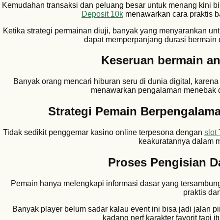
Kemudahan transaksi dan peluang besar untuk menang kini b
Deposit 10k
menawarkan cara praktis ba
Ketika strategi permainan diuji, banyak yang menyarankan un
dapat memperpanjang durasi bermain d
Keseruan bermain ang
Banyak orang mencari hiburan seru di dunia digital, kare
menawarkan pengalaman menebak de
Strategi Pemain Berpengalama
Tidak sedikit penggemar kasino online terpesona dengan
slot
keakuratannya dalam 
Proses Pengisian D
Pemain hanya melengkapi informasi dasar yang tersambu
praktis da
Banyak player belum sadar kalau event ini bisa jadi jalan p
kadang nerf karakter favorit tapi it