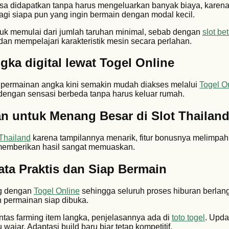
isa didapatkan tanpa harus mengeluarkan banyak biaya, karen
gi siapa pun yang ingin bermain dengan modal kecil.
tuk memulai dari jumlah taruhan minimal, sebab dengan
slot bet
an mempelajari karakteristik mesin secara perlahan.
ka digital lewat Togel Online
na permainan angka kini semakin mudah diakses melalui
Togel O
ngan sensasi berbeda tanpa harus keluar rumah.
n untuk Menang Besar di Slot Thailan
 Thailand
karena tampilannya menarik, fitur bonusnya melimpah, 
memberikan hasil sangat memuaskan.
ata Praktis dan Siap Bermain
ng dengan
Togel Online
sehingga seluruh proses hiburan berlan
n permainan siap dibuka.
intas farming item langka, penjelasannya ada di
toto togel
. Upda
u wajar. Adaptasi build baru biar tetap kompetitif.