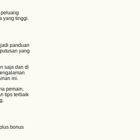
 peluang
 yang tinggi.
enjadi panduan
putusan yang
n saja dan di
pengalaman
inan ini.
ama pemain.
 tips terbaik
g.
 plus bonus