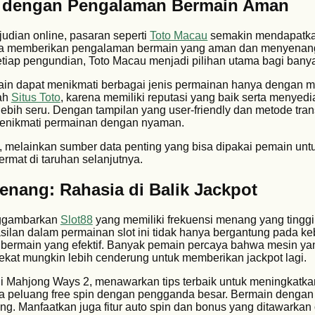
l dengan Pengalaman Bermain Aman
udian online, pasaran seperti
Toto Macau
semakin mendapatkan
juga memberikan pengalaman bermain yang aman dan menyena
tiap pengundian, Toto Macau menjadi pilihan utama bagi banyak
main dapat menikmati berbagai jenis permainan hanya dengan
lah
Situs Toto
, karena memiliki reputasi yang baik serta menyed
bih seru. Dengan tampilan yang user-friendly dan metode tra
enikmati permainan dengan nyaman.
, melainkan sumber data penting yang bisa dipakai pemain un
cermat di taruhan selanjutnya.
nang: Rahasia di Balik Jackpot
enggambarkan
Slot88
yang memiliki frekuensi menang yang tingg
lan dalam permainan slot ini tidak hanya bergantung pada ke
gi bermain yang efektif. Banyak pemain percaya bahwa mesin ya
at mungkin lebih cenderung untuk memberikan jackpot lagi.
di Mahjong Ways 2, menawarkan tips terbaik untuk meningkatk
a peluang free spin dengan pengganda besar. Bermain dengan
. Manfaatkan juga fitur auto spin dan bonus yang ditawarkan