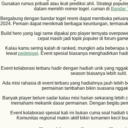
Gunakan rumus pribadi atau ikuti prediksi ahli. Strategi popu
dalam memilih nomor togel. cuman di
Bandar 
Bergabung dengan bandar togel resmi dapat membuka pelua
2024. Pemain dapat menikmati berbagai keuntungan, termas
Build hero yang lagi rame dipakai pro player ternyata overp
cepat masih jadi topik populer di forum gam
Kalau kamu sering kalah di ranked, mungkin ada beberapa s
lewat
pedetogel
. Event spesial biasanya menghadirkan hadia
Event kolaborasi terbaru hadir dengan hadiah unik yang nggak 
season biasanya lebih sulit
Ada misi rahasia di event terbaru yang hadiahnya jauh lebih
permainan tambahan bikin suasana nggak 
Banyak player belum sadar kalau misi harian sekarang lebih
memahami mekanik dasar permainan. Dengan begitu pema
Event kolaborasi spesial kali ini bukan cuma soal hadiah 
Komunitas regional makin aktif bikin turnamen kecil 