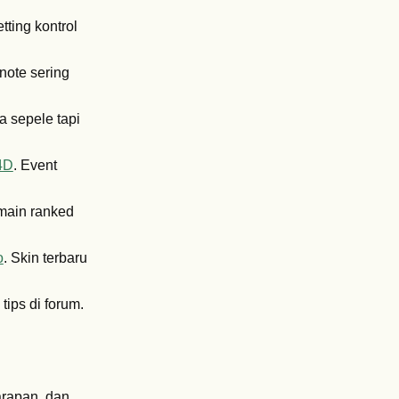
etting kontrol
 note sering
a sepele tapi
4D
. Event
main ranked
o
. Skin terbaru
tips di forum.
rapan, dan